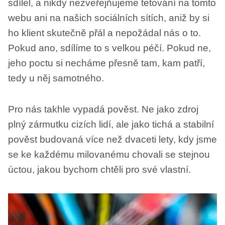
sdílel, a nikdy nezveřejňujeme tetování na tomto
webu ani na našich sociálních sítích, aniž by si
ho klient skutečně přál a nepožádal nás o to.
Pokud ano, sdílíme to s velkou péčí. Pokud ne,
jeho poctu si necháme přesně tam, kam patří,
tedy u něj samotného.
Pro nás takhle vypadá pověst. Ne jako zdroj
plný zármutku cizích lidí, ale jako tichá a stabilní
pověst budovaná více než dvaceti lety, kdy jsme
se ke každému milovanému chovali se stejnou
úctou, jakou bychom chtěli pro své vlastní.