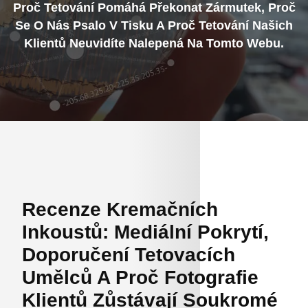
Proč Tetování Pomáhá Překonat Zármutek, Proč
Se O Nás Psalo V Tisku A Proč Tetování Našich
Klientů Neuvidíte Nalepená Na Tomto Webu.
Recenze Kremačních
Inkoustů: Mediální Pokrytí,
Doporučení Tetovacích
Umělců A Proč Fotografie
Klientů Zůstávají Soukromé