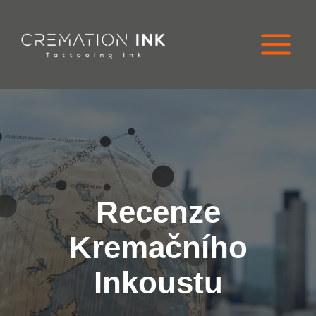
Přejít
na
obsah
Recenze
Kremačního
Inkoustu