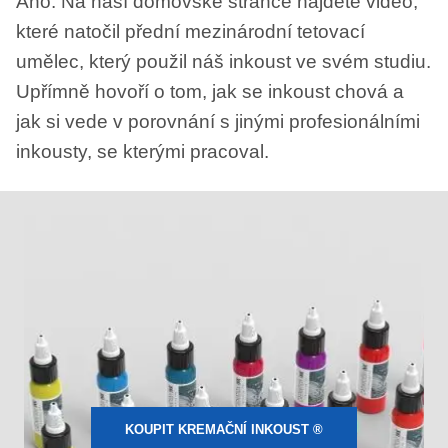
Ano. Na naší domovské stránce najdete video,
které natočil přední mezinárodní tetovací
umělec, který použil náš inkoust ve svém studiu.
Upřímně hovoří o tom, jak se inkoust chová a
jak si vede v porovnání s jinými profesionálními
inkousty, se kterými pracoval.
KOUPIT KREMAČNÍ INKOUST ®