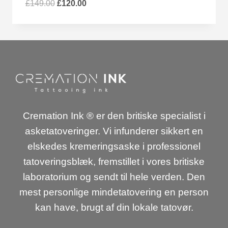
Oprindelig
Nuværende
£
149.00
£
120.00
pris
pris
var:
er:
£149.00.
£120.00.
Cremation Ink ® er den britiske specialist i
asketatoveringer. Vi infunderer sikkert en
elskedes kremeringsaske i professionel
tatoveringsblæk, fremstillet i vores britiske
laboratorium og sendt til hele verden. Den
mest personlige mindetatovering en person
kan have, brugt af din lokale tatovør.