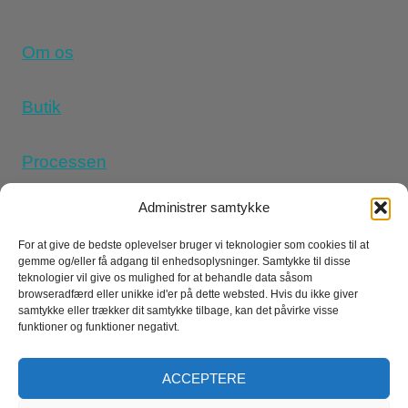
Om os
Butik
Processen
Administrer samtykke
Mindetatoveringstatoveringer
For at give de bedste oplevelser bruger vi teknologier som cookies til at
gemme og/eller få adgang til enhedsoplysninger. Samtykke til disse
teknologier vil give os mulighed for at behandle data såsom
Cookiepolitik (UK)
browseradfærd eller unikke id'er på dette websted. Hvis du ikke giver
samtykke eller trækker dit samtykke tilbage, kan det påvirke visse
funktioner og funktioner negativt.
Politik for tilbagebetaling og returneringer
D
Privatlivspolitik
Betingelser og Vilkår
ACCEPTERE