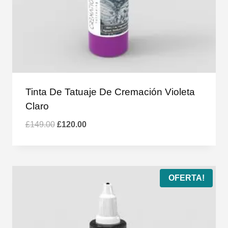
Tinta De Tatuaje De Cremación Violeta
Claro
El
El
£
149.00
£
120.00
precio
precio
original
actual
era:
es:
£149.00.
£120.00.
OFERTA!