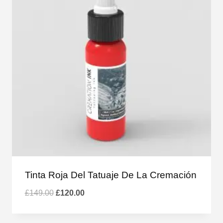
Tinta Roja Del Tatuaje De La Cremación
El
El
£
149.00
£
120.00
precio
precio
original
actual