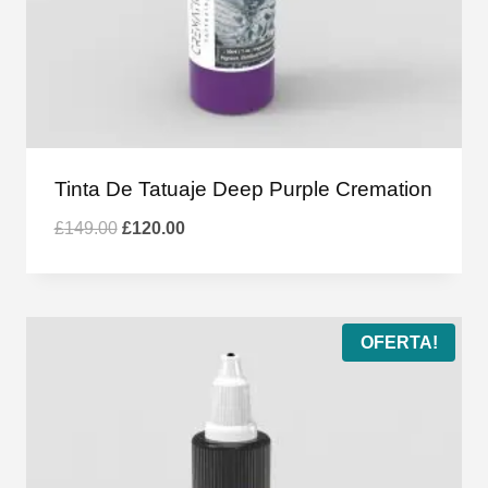
Tinta De Tatuaje Deep Purple Cremation
El
El
£
149.00
£
120.00
precio
precio
original
actual
era:
es:
£149.00.
£120.00.
OFERTA!