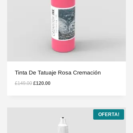
Tinta De Tatuaje Rosa Cremación
El
El
£
149.00
£
120.00
precio
precio
original
actual
era:
es:
£149.00.
£120.00.
OFERTA!