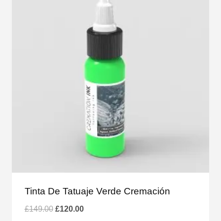
Tinta De Tatuaje Verde Cremación
El
El
£
149.00
£
120.00
precio
precio