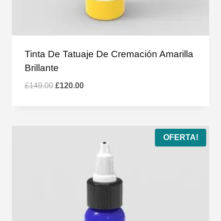
Tinta De Tatuaje De Cremación Amarilla
Brillante
El
El
£
149.00
£
120.00
precio
precio
original
actual
era:
es:
£149.00.
£120.00.
OFERTA!