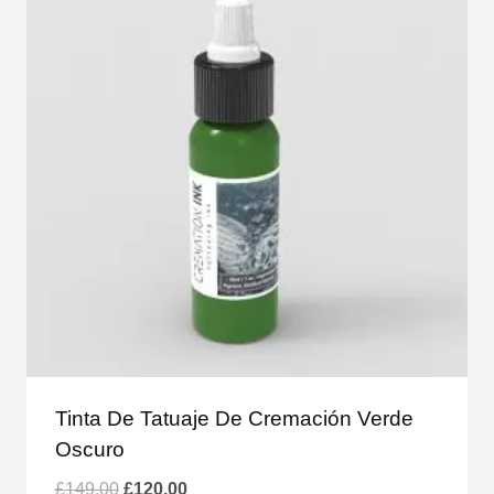
Tinta De Tatuaje De Cremación Verde
Oscuro
El
El
£
149.00
£
120.00