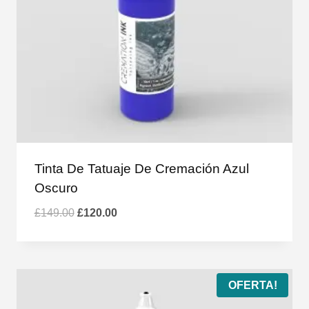
Tinta De Tatuaje De Cremación Azul
Oscuro
El
El
£
149.00
£
120.00
precio
precio
original
actual
era:
es:
£149.00.
£120.00.
OFERTA!