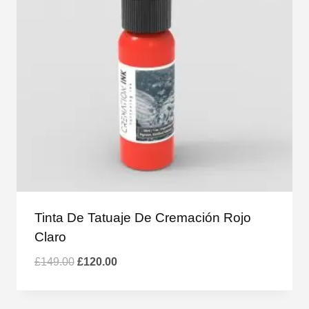
Tinta De Tatuaje De Cremación Rojo
Claro
El
El
£
149.00
£
120.00
precio
precio
original
actual