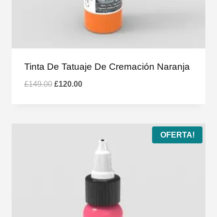
Tinta De Tatuaje De Cremación Naranja
El
El
£
149.00
£
120.00
precio
precio
original
actual
era:
es:
£149.00.
£120.00.
OFERTA!