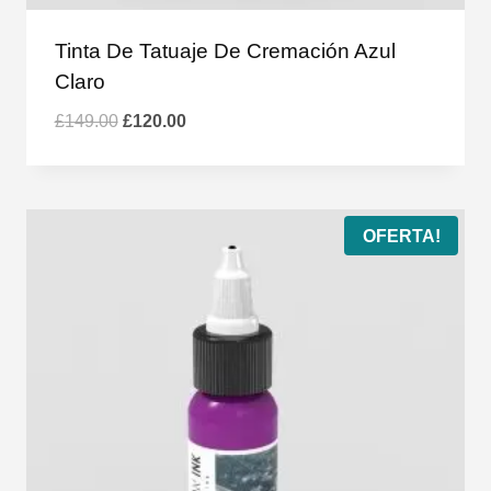
Tinta De Tatuaje De Cremación Azul
Claro
El
El
£
149.00
£
120.00
precio
precio
original
actual
era:
es:
£149.00.
£120.00.
OFERTA!