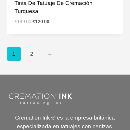
Tinta De Tatuaje De Cremación
Turquesa
El
El
£
149.00
£
120.00
precio
precio
original
actual
era:
es:
£149.00.
£120.00.
1
2
→
Cremation Ink ® es la empresa británica
especializada en tatuajes con cenizas.