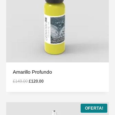
Amarillo Profundo
El
El
£
149.00
£
120.00
precio
precio
original
actual
era:
es:
£149.00.
£120.00.
OFERTA!