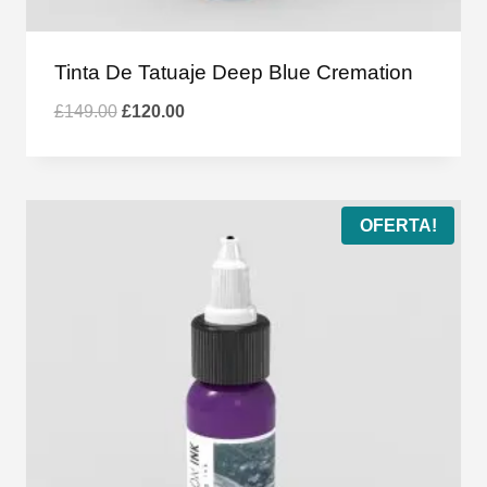
Tinta De Tatuaje Deep Blue Cremation
El
El
£
149.00
£
120.00
precio
precio
original
actual
era:
es:
£149.00.
£120.00.
OFERTA!