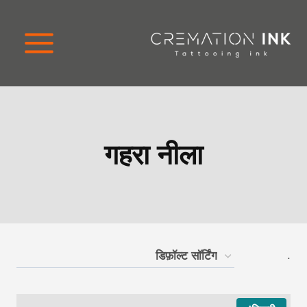
इस
छोड़क
सामग्र
प
बढ़न
क
लि
गहरा नीला
.