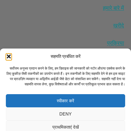
हमारे बारे में
ख़रीदे
प्रक्रिया
सहमति प्रबंधित करें
मेमोरियल टैटू डिजाइन
सर्वोत्तम अनुभव प्रदान करने के लिए, हम डिवाइस की जानकारी को स्टोर और/या एक्सेस करने के
लिए कुकीज़ जैसी तकनीकों का उपयोग करते हैं। इन तकनीकों के लिए सहमति देने से हम इस साइट
पर ब्राउज़िंग व्यवहार या अद्वितीय आईडी जैसे डेटा को संसाधित कर सकेंगे। सहमति नहीं देना या
सहमति वापस लेना, कुछ विशेषताओं और कार्यों पर प्रतिकूल प्रभाव डाल सकता है।
धनवापसी और वापसी नीति
कुकी नीति (यूके)
नियमों और शर्तों
गोपनीयता नीति
स्वीकार करें
DENY
साइटमैप
|
एल.एल.एम.एस
© 2026 क्रिमेशन इंक ® |
प्राथमिकताएं देखें