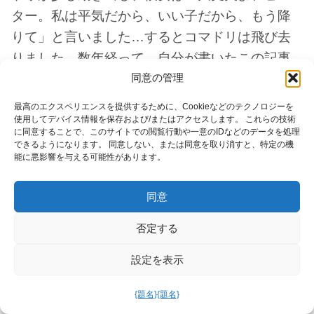
ター。私は平気だから、いい子だから、もう降
りて」と言いました…するとコマドリは飛び去
りました。数年経って、自分が書いたこの記事
を読み返してみると、あのコマドリが私の記憶
同意の管理
に深く刻み込まれていることに気づきます。そ
最高のエクスペリエンスを提供するために、Cookieなどのテクノロジーを
れは、父が飼っていたコマドリと全く同じ姿で
使用してデバイス情報を保存および/またはアクセスします。 これらの技術
に同意することで、このサイトでの閲覧行動や一意のIDなどのデータを処理
す。
できるようになります。 同意しない、または同意を取り消すと、特定の機
能に悪影響を与える可能性があります。
同意
否定する
設定を表示
{題名}
{題名}