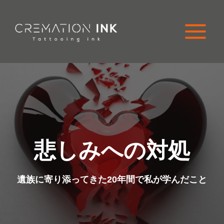
コ
ン
テ
ン
ツ
に
ス
キ
ッ
プ
悲しみへの対処
遺族に寄り添ってきた20年間で私が学んだこと