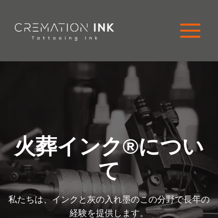
コ
ン
テ
ン
ツ
に
ス
キ
ッ
プ
火葬インク®につい
て
私たちは、インクと灰の入れ墨のこの分野で長年の
経験を提供します。