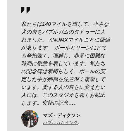
私たちは140マイルを旅して、小さな
犬の灰をバブルガムのタトゥーに入
れました。 XNUMXマイルごとに価値
があります。 ポールとリーンはとて
も辛抱強く、理解し、非常に困難な
時期に敬意を表しています。私たち
の記念碑は素晴らしく、ポールの安
定した手が細部を注意深く複製して
います。愛する人の灰をに変えたい
人には、このスタジオを強くお勧め
します。究極の記念…。
マズ・ディクソン
バブルガムインク
.