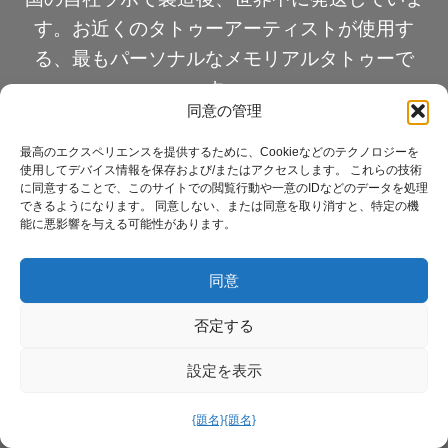
す。お近くのタトゥーアーティストが使用す
る、最もパーソナルなメモリアルタトゥーで
す。
同意の管理
最高のエクスペリエンスを提供するために、Cookieなどのテクノロジーを
使用してデバイス情報を保存および/またはアクセスします。 これらの技術
私たちに関しては
に同意することで、このサイトでの閲覧行動や一意のIDなどのデータを処理
できるようになります。 同意しない、または同意を取り消すと、特定の機
能に悪影響を与える可能性があります。
ショップ
同意
プロセス
否定する
記念タトゥーのデザイン
設定を表示
{題名}
{題名}