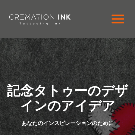
コ
ン
テ
ン
ツ
に
ス
キ
ッ
プ
記念タトゥーのデザ
インのアイデア
あなたのインスピレーションのために