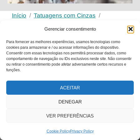
Início
Tatuagens com Cinzas
Tatuagens com cinzas de cremação perto de
Gerenciar consentimento
mim
Para fornecer as melhores experiências, usamos tecnologias como
cookies para armazenar e / ou acessar informações do dispositivo.
Consentir com essas tecnologias nos permitirá processar dados, como
comportamento de navegação ou IDs exclusivos neste site. Não consentir
ou retirar o consentimento pode afetar adversamente certos recursos e
funções.
A Cremation Ink® é a especialista em
ACEITAR
tatuagens com cinzas, sediada no Reino
DENEGAR
Unido. Infundimos com segurança as cinzas
de cremação de um ente querido em tinta de
VER PREFERÊNCIAS
tatuagem profissional, produzida em nosso
laboratório no Reino Unido e enviada para
Cookie Policy
Privacy Policy