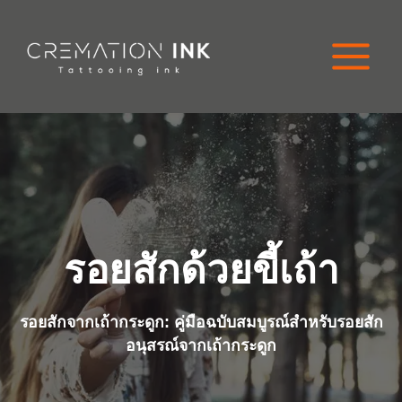
ข้าม
ไป
ที่
เนื้อหา
รอยสักด้วยขี้เถ้า
รอยสักจากเถ้ากระดูก: คู่มือฉบับสมบูรณ์สำหรับรอยสัก
อนุสรณ์จากเถ้ากระดูก