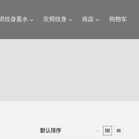
烬纹身墨水
灰烬纹身
商店
购物车