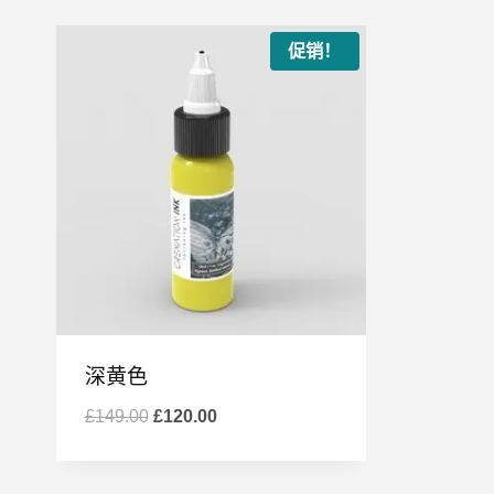
促销！
深黄色
原
当
£
149.00
£
120.00
价
前
为：
价