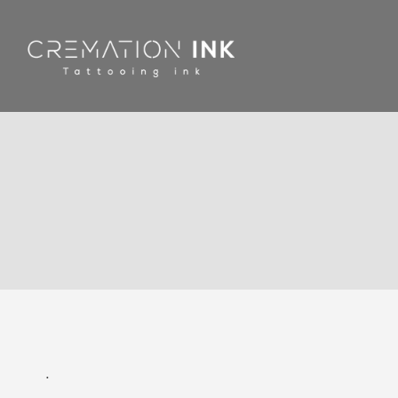
跳
到
内
容
.