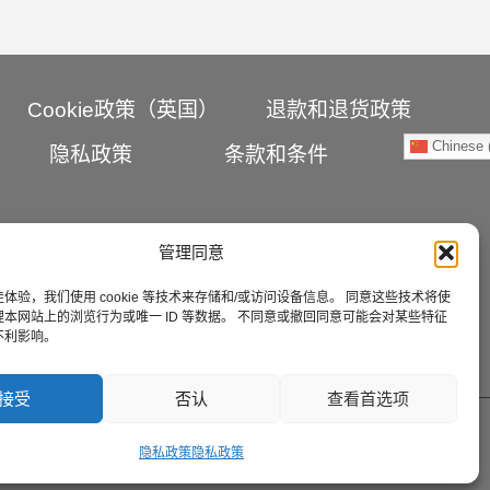
Cookie政策（英国）
退款和退货政策
Chinese (
隐私政策
条款和条件
管理同意
体验，我们使用 cookie 等技术来存储和/或访问设备信息。 同意这些技术将使
本网站上的浏览行为或唯一 ID 等数据。 不同意或撤回同意可能会对某些特征
不利影响。
接受
否认
查看首选项
Facebook
YouTube
隐私政策
隐私政策